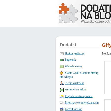
Dodatki
Gif
Button graficzny
Ikonki 
Pagerank
Wartość strony
Status Gadu-Gadu na stronę
lub Allegro
Twoja wiztówka
Animowany tekst
Pogoda na stronę www
Informacje o odwiedzajacym
Licznik odsłon