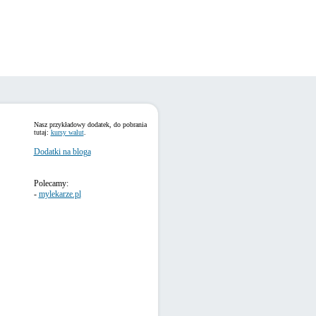
Nasz przykładowy dodatek, do pobrania
tutaj:
kursy walut
.
Dodatki na bloga
Polecamy:
-
mylekarze.pl