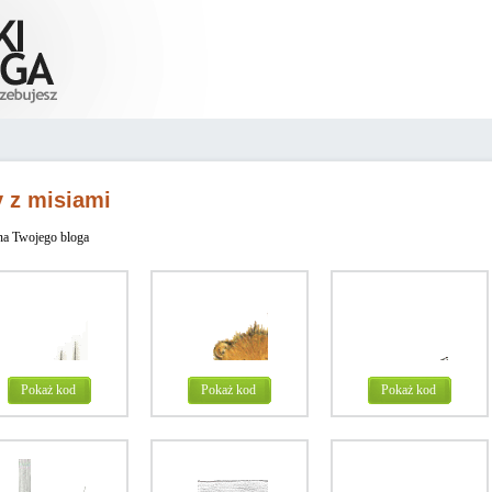
y z misiami
na Twojego bloga
Pokaż kod
Pokaż kod
Pokaż kod