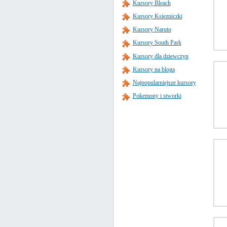
Kursory Bleach
Kursory Ksiezniczki
Kursory Naruto
Kursory South Park
Kursory dla dziewczyn
Kursory na bloga
Najpopularniejsze kursory
Pokemony i stworki