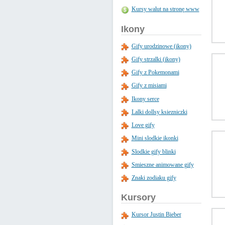
Kursy walut na stronę www
Ikony
Gify urodzinowe (ikony)
Gify strzalki (ikony)
Gify z Pokemonami
Gify z misiami
Ikony serce
Lalki dollsy ksiezniczki
Love gify
Mini slodkie ikonki
Slodkie gify blinki
Smieszne animowane gify
Znaki zodiaku gify
Kursory
Kursor Justin Bieber