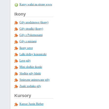
Kursy walut na stronę www
Ikony
Gify urodzinowe (ikony)
Gify strzalki (ikony)
Gify z Pokemonami
Gify z misiami
Ikony serce
Lalki dollsy ksiezniczki
Love gify
Mini slodkie ikonki
Slodkie gify blinki
Smieszne animowane gify
Znaki zodiaku gify
Kursory
Kursor Justin Bieber